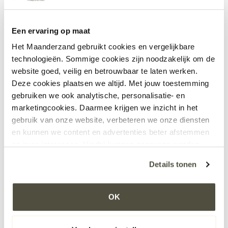
Een ervaring op maat
Het Maanderzand gebruikt cookies en vergelijkbare
Het laatste nieuws
technologieën. Sommige cookies zijn noodzakelijk om de
Bekijk alle nieuwsberichten
website goed, veilig en betrouwbaar te laten werken.
Deze cookies plaatsen we altijd. Met jouw toestemming
SterkSamen
gebruiken we ook analytische, personalisatie- en
marketingcookies. Daarmee krijgen we inzicht in het
Lees meer
gebruik van onze website, verbeteren we onze diensten
en kunnen we content en advertenties beter afstemmen
Keurmerk Beste
op jouw interesses. Hierbij kunnen gegevens worden
werkgever (Word-Class
gedeeld met externe partners.
Details tonen
Workplace)
Klik op ‘OK’ om alle cookies te accepteren. Kies ‘Alleen
Lees meer
noodzakelijk’ om alleen noodzakelijke cookies toe te
OK
staan. Via ‘Voorkeuren instellen’ kun je per categorie
kiezen welke cookies je accepteert. Je kunt je keuze op
Start nieuwbouw Het