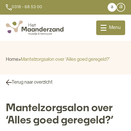
a
a
0318 - 68 53 00
Menu
Home
»
Mantelzorgsalon over ‘Alles goed geregeld?’
Bij u thuis
Terug naar overzicht
Dagbesteding
Mantelzorgsalon over
Aanleunwoningen
‘Alles goed geregeld?’
Wonen