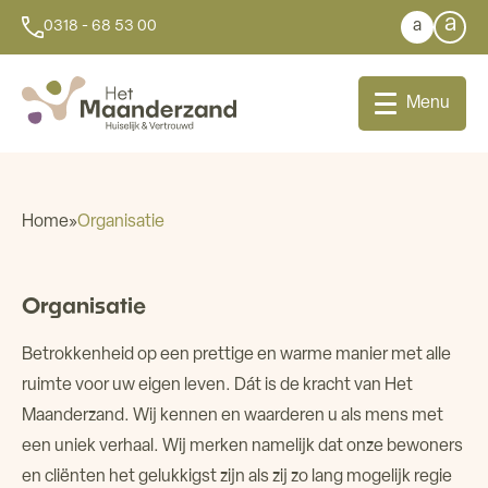
a
a
0318 - 68 53 00
Menu
Home
»
Organisatie
Bij u thuis
Organisatie
Dagbesteding
Betrokkenheid op een prettige en warme manier met alle
ruimte voor uw eigen leven. Dát is de kracht van Het
Aanleunwoningen
Maanderzand. Wij kennen en waarderen u als mens met
een uniek verhaal. Wij merken namelijk dat onze bewoners
Wonen
en cliënten het gelukkigst zijn als zij zo lang mogelijk regie