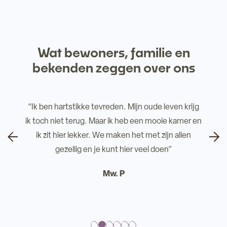
Wat bewoners, familie en
bekenden zeggen over ons
n. Mijn oude leven krijg
“Ik voel me hier heel erg thuis. 
k heb een mooie kamer en
dat iedereen je kent. Ze hebbe
ken het met zijn allen
een luisterend oo
 hier veel doen”
Mw. vd B
 P