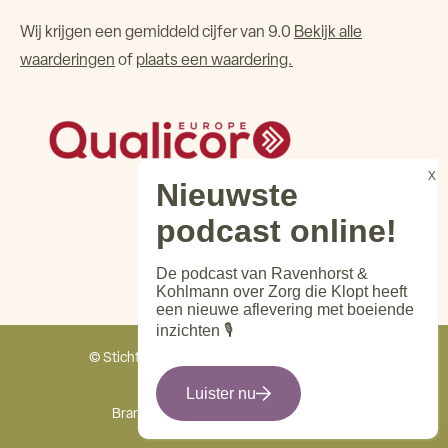
Wij krijgen een gemiddeld cijfer van 9.0
Bekijk alle
waarderingen
of
plaats een waardering.
De podcast van Ravenhorst &
Kohlmann over Zorg die Klopt heeft
een nieuwe aflevering met boeiende
inzichten 🎙️
© Stichting Het Maanderzand - Alle rechten
voorbehouden
Luister nu
Branding & website door
Mediabirds