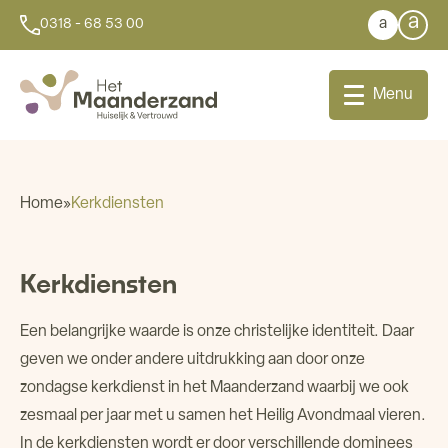
a
a
0318 - 68 53 00
Menu
Home
»
Kerkdiensten
Bij u thuis
Kerkdiensten
Dagbesteding
Een belangrijke waarde is onze christelijke identiteit. Daar
Aanleunwoningen
geven we onder andere uitdrukking aan door onze
zondagse kerkdienst in het Maanderzand waarbij we ook
zesmaal per jaar met u samen het Heilig Avondmaal vieren.
Wonen
In de kerkdiensten wordt er door verschillende dominees