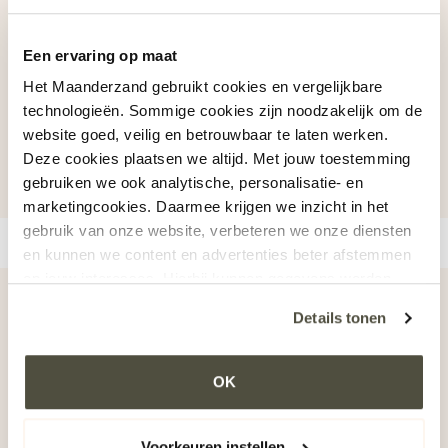
Een ervaring op maat
Het Maanderzand gebruikt cookies en vergelijkbare
technologieën. Sommige cookies zijn noodzakelijk om de
website goed, veilig en betrouwbaar te laten werken.
Deze cookies plaatsen we altijd. Met jouw toestemming
gebruiken we ook analytische, personalisatie- en
marketingcookies. Daarmee krijgen we inzicht in het
gebruik van onze website, verbeteren we onze diensten
en kunnen we content en advertenties beter afstemmen
op jouw interesses. Hierbij kunnen gegevens worden
gedeeld met externe partners.
Details tonen
Klik op ‘OK’ om alle cookies te accepteren. Kies ‘Alleen
noodzakelijk’ om alleen noodzakelijke cookies toe te
OK
staan. Via ‘Voorkeuren instellen’ kun je per categorie
kiezen welke cookies je accepteert. Je kunt je keuze op
ieder moment wijzigen via onze cookie-instellingen. Meer
Voorkeuren instellen