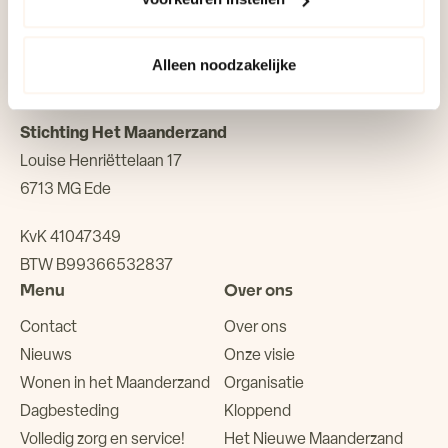
0318 68 53 00
informatie vind je in ons cookiebeleid en onze
privacyverklaring.
info@maanderzand.nl
Alleen noodzakelijke
Stichting Het Maanderzand
Louise Henriëttelaan 17
6713 MG Ede
KvK 41047349
BTW B99366532837
Menu
Over ons
Contact
Over ons
Nieuws
Onze visie
Wonen in het Maanderzand
Organisatie
Dagbesteding
Kloppend
Volledig zorg en service!
Het Nieuwe Maanderzand