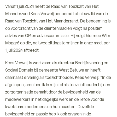
Vanaf 1 juli 2024 heeft de Raad van Toezicht van Het
Over ons
Maanderzand Kees Verweij benoemd tot nieuw lid van de
Raad van Toezicht van Het Maanderzand. De benoeming is
Verhuur ruimtes
op voordracht van de cliëntenraad en volgt na positief
advies van OR en adviescommissie. Hij volgt hiermee Wim
Contact
Moggré op die, na twee zittingstermijnen in onze raad, per
1 juli 2024 aftreedt.
Kees Verweij is werkzaam als directeur Bedrijfsvoering en
Sociaal Domein bij gemeente West Betuwe en heeft
daarnaast ervaring als toezichthouder. Kees Verweij: “In de
afgelopen jaren ben ik in mijn rol als toezichthouder bij een
zorgorganisatie geraakt door de bevlogenheid van de
medewerkers in het dagelijks werk en de liefde voor de
kwetsbare medemens en hun naasten. Dezelfde
bevlogenheid en passie heb ik ook ervaren in de