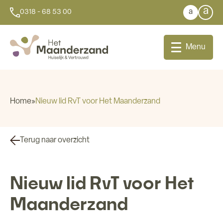
a
a
0318 - 68 53 00
Menu
Home
»
Nieuw lid RvT voor Het Maanderzand
Bij u thuis
Terug naar overzicht
Dagbesteding
Nieuw lid RvT voor Het
Aanleunwoningen
Maanderzand
Wonen