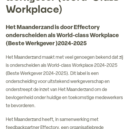
Workplace)
Over ons
Verhuur ruimtes
Het Maanderzand is door Effectory
onderscheiden als World-class Workplace
(Beste Werkgever )2024-2025
Contact
Het Maanderzand maakt met veel genoegen bekend dat zij
is onderscheiden als World-class Workplace 2024-2025
(Beste Werkgever 2024-2025). Dit label is een
onderscheiding voor uitstekend werkgeverschap en
onderstreept de inzet van Het Maanderzand om de
bevlogenheid onder huidige en toekomstige medewerkers
te bevorderen.
Het Maanderzand heeft, in samenwerking met
feedbackpartner
Effectory
, een organisatiebrede