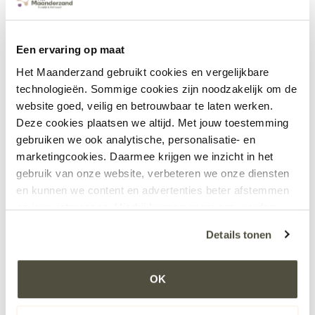
werkgeverschap. Het keurmerk is gratis en niet te koop,
organisaties kunnen het alleen verdienen door een goede
beoordeling van hun eigen medewerkers. Dit maakt dat
Een ervaring op maat
het keurmerk voor sollicitanten het bewijs is dat ze bij een
Het Maanderzand gebruikt cookies en vergelijkbare
goede werkgever terecht komen.
technologieën. Sommige cookies zijn noodzakelijk om de
website goed, veilig en betrouwbaar te laten werken.
Deze cookies plaatsen we altijd. Met jouw toestemming
gebruiken we ook analytische, personalisatie- en
marketingcookies. Daarmee krijgen we inzicht in het
gebruik van onze website, verbeteren we onze diensten
en kunnen we content en advertenties beter afstemmen
Het laatste nieuws
op jouw interesses. Hierbij kunnen gegevens worden
Bekijk alle nieuwsberichten
gedeeld met externe partners.
Details tonen
SterkSamen
Klik op ‘OK’ om alle cookies te accepteren. Kies ‘Alleen
noodzakelijk’ om alleen noodzakelijke cookies toe te
Lees meer
OK
staan. Via ‘Voorkeuren instellen’ kun je per categorie
kiezen welke cookies je accepteert. Je kunt je keuze op