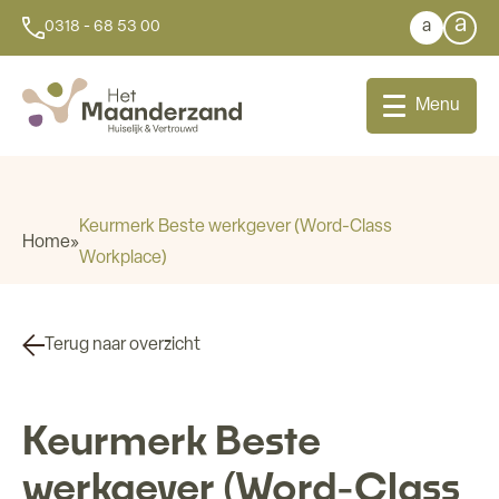
a
a
0318 - 68 53 00
Menu
Keurmerk Beste werkgever (Word-Class
Home
»
Workplace)
Bij u thuis
Dagbesteding
Terug naar overzicht
Aanleunwoningen
Keurmerk Beste
Wonen
werkgever (Word-Class