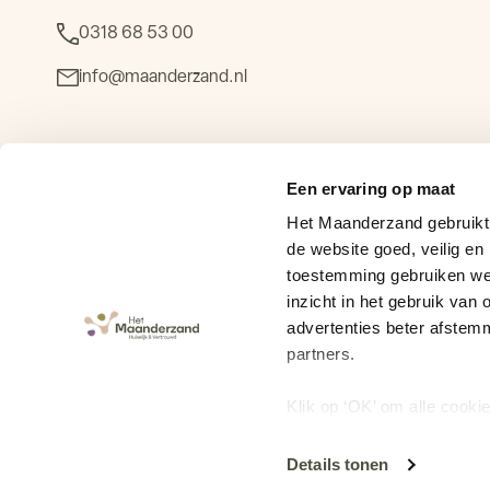
0318 68 53 00
info@maanderzand.nl
Stichting Het Maanderzand
Een ervaring op maat
Louise Henriëttelaan 17
Het Maanderzand gebruikt 
6713 MG Ede
de website goed, veilig en
toestemming gebruiken we 
KvK 41047349
inzicht in het gebruik va
BTW B99366532837
advertenties beter afstem
partners.
Klik op ‘OK’ om alle cooki
te staan. Via ‘Voorkeuren i
keuze op ieder moment wijz
Details tonen
© Stichting Het Maanderzand - Alle rechten voorbehouden
en onze privacyverklaring.