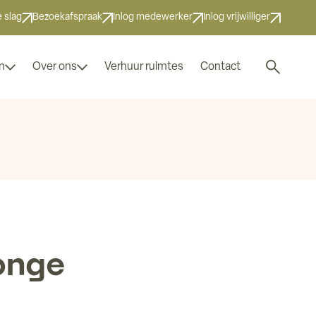
 slag
Bezoekafspraak
Inlog medewerker
Inlog vrijwilliger
Zoek naar
n
Over ons
Verhuur ruimtes
Contact
onge