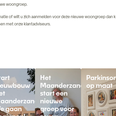
uwe woongroep.
matie of wilt u zich aanmelden voor deze nieuwe woongroep dan 
n met onze klantadviseurs.
tart
Het
Parkinso
ieuwbouw
Maanderzand
op maat
d-
et
start een
aanderzand.
nieuwe
e gaan
groep voor