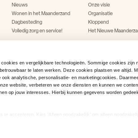
Nieuws
Onze visie
Wonen in het Maanderzand
Organisatie
Dagbesteding
Kloppend
Volledig zorg en service!
Het Nieuwe Maanderz
cookies en vergelijkbare technologieën. Sommige cookies zijn 
 betrouwbaar te laten werken. Deze cookies plaatsen we altijd. 
ook analytische, personalisatie- en marketingcookies. Daarmee
n onze website, verbeteren we onze diensten en kunnen we conten
men op jouw interesses. Hierbij kunnen gegevens worden gedeel
es te accepteren. Kies ‘Alleen noodzakelijk’ om alleen noodzakeli
nstellen’ kun je per categorie kiezen welke cookies je accepteert
igen via onze cookie-instellingen. Meer informatie vind je in on