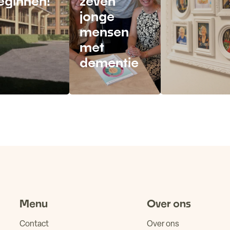
eginnen!
zeven
jonge
mensen
met
dementie
es meer
Lees meer
Lees meer
Menu
Over ons
Contact
Over ons