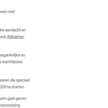
ensen met
eke aandacht en
t ook
Alzheimer
oegankelijke en
e wachtlijsten
seren die speciaal
2026 te starten.
 vorm gaat geven.
samenwerking