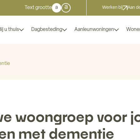
a
a
Text grootte
Werken bij
Aan de
Bij u thuis
Dagbesteding
Aanleunwoningen
Wone
ntie
e woongroep voor j
en met dementie