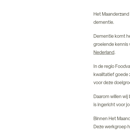
Het Maanderzand 
dementie.
Dementie komt hel
groeiende kennis 
Nederland
.
In de regio Foodv
kwalitatief goede 
voor deze doelgro
Daarom willen wij
is ingericht voor
Binnen Het Maande
Deze werkgroep hou