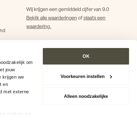
Wij krijgen een gemiddeld cijfer van 9.0
Bekijk alle waarderingen
of
plaats een
waardering.
and
OK
noodzakelijk om
Met jouw
Voorkeuren instellen
 krijgen we
t en
d met externe
Alleen noodzakelijke
jke cookies toe
. Je kunt je
s cookiebeleid
Branding & website door
Mediabirds