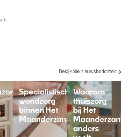
kunt
Bekijk alle nieuwsberichten
nzorg
Specialistische
Waarom
wondzorg
thuiszorg
binnen Het
bij Het
Maanderzand
Maanderzand
anders