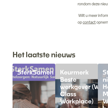
rondom deze nie
Wilt u meer infor
op
contact
opneme
Het laatste nieuws
SterkSamen
Keurmerk
S
Beste
n
werkgever (Wor
H
Class
M
Workplace)
W