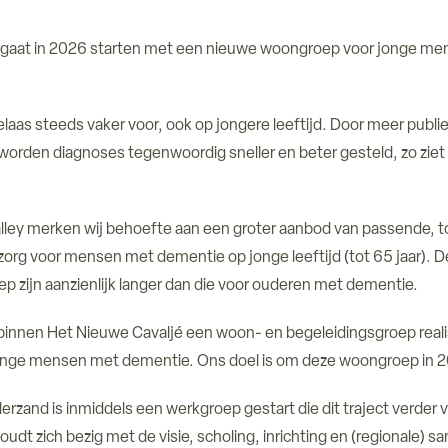
gaat in 2026 starten met een nieuwe woongroep voor jonge m
aas steeds vaker voor, ook op jongere leeftijd. Door meer publi
worden diagnoses tegenwoordig sneller en beter gesteld, zo zie
alley merken wij behoefte aan een groter aanbod van passende, t
zorg voor mensen met dementie op jonge leeftijd (tot 65 jaar). D
ep zijn aanzienlijk langer dan die voor ouderen met dementie.
 binnen Het Nieuwe Cavaljé een woon- en begeleidingsgroep reali
 jonge mensen met dementie. Ons doel is om deze woongroep in 
rzand is inmiddels een werkgroep gestart die dit traject verder
dt zich bezig met de visie, scholing, inrichting en (regionale) 