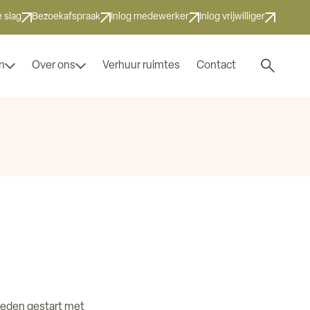
 slag
Bezoekafspraak
Inlog medewerker
Inlog vrijwilliger
Zoek naar
n
Over ons
Verhuur ruimtes
Contact
eleden gestart met