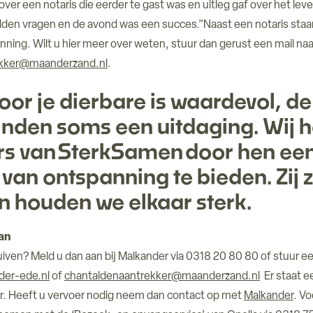
over een notaris die eerder te gast was en uitleg gaf over het le
den vragen en de avond was een succes.”Naast een notaris staa
nning. Wilt u hier meer over weten, stuur dan gerust een mail naa
ekker@maanderzand.nl
.
or je dierbare is waardevol, de 
inden soms een uitdaging. Wij 
s van SterkSamen door hen ee
an ontspanning te bieden. Zij zi
 houden we elkaar sterk.
aan
uiven? Meld u dan aan bij Malkander via 0318 20 80 80 of stuur e
der-ede.nl
of
chantaldenaantrekker@maanderzand.nl
Er staat e
ar. Heeft u vervoer nodig neem dan contact op met
Malkander
. Vo