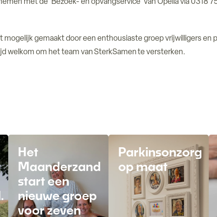
nemen met de ‘Bezoek- en opvangservice’ van Opella via 0318 
mogelijk gemaakt door een enthousiaste groep vrijwilligers en p
 altijd welkom om het team van SterkSamen te versterken.
Het
Parkinsonzorg
Maanderzand
op maat
start een
.
nieuwe groep
voor zeven