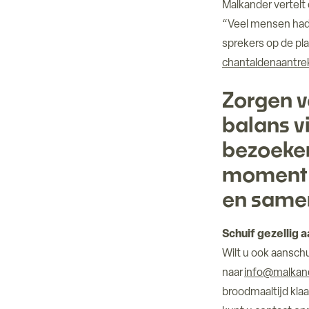
Malkander vertelt 
“Veel mensen had
sprekers op de pla
chantaldenaantr
Zorgen vo
balans v
bezoeker
moment v
en samen
Schuif gezellig 
Wilt u ook aansch
naar
info@malkan
broodmaaltijd kla