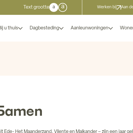
a
a
Text grootte
Werken bij
Aan de
Bij u thuis
Dagbesteding
Aanleunwoningen
Wone
kSamen
uit Ede- Het Maanderzand, Vilente en Malkander – zijn een jaar g