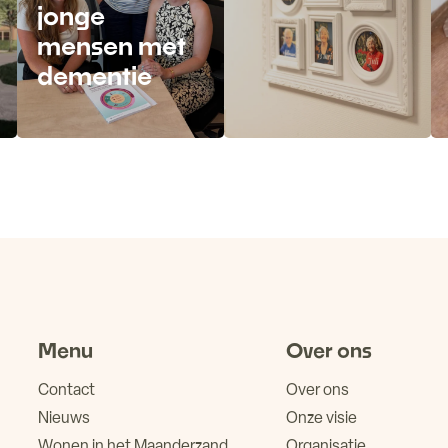
jonge
mensen met
dementie
Lees meer
Lees meer
Menu
Over ons
Contact
Over ons
Nieuws
Onze visie
Wonen in het Maanderzand
Organisatie