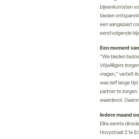
bijeenkomsten voo
bieden ontspannin
een aangepast co
eerstvolgende bije
Een moment van
“We bieden bezoe
Vrijwilligers zorg
vragen,” vertelt A
was zelf lange tij
partner te zorgen.
waardevol. Daarom 
Iedere maand ee
Elke eerste dinsd
Hovystraat 2 te Ed