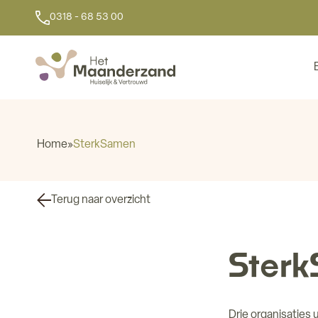
0318 - 68 53 00
Home
»
SterkSamen
Terug naar overzicht
Ster
Drie organisaties 