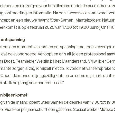
r mensen die zorgen voor hun dierbare onder de naam ‘mantelzo
g, ontmoeting en informatie. Na een succesvolle start wordt ve
ncept en een nieuwe naam; ‘SterkSamen, Mantelzorgen: Natuurl
enkomst is op 4 februari 2025 van 17.00 tot 19.00 uur bij Ons Hui
 ontspanning
kers een moment van rust en ontspanning, met een verzorgde m
en dat de avond soepel verloopt en er is altijd een professional aa
ns Drost, Teamleider Welzijn bij het Maanderzand. Vrijwilliger Gerr
d mantelzorger, al zag ik mijzelf niet zo. Ik vond het vanzelfspreke
 Onder de mensen zijn, gezellig kletsen en soms mijn hart luchte
sta ik nu graag voor anderen klaar.”
n bijeenkomst
ag van de maand opent SterkSamen de deuren van 17.00 tot 19.00 
e. Vier keer per jaar schuift een gast aan. Sociaal werker Metske