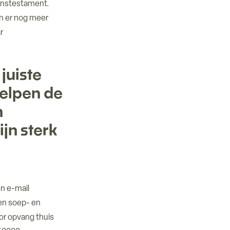
venstestament.
n er nog meer
r
juiste
helpen de
n
jn sterk
en e-mail
en soep- en
or opvang thuis