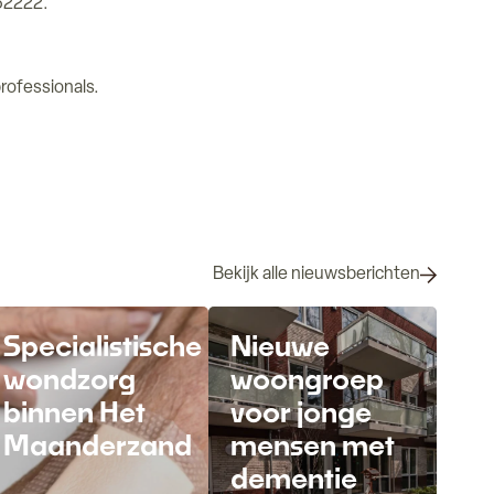
752222.
rofessionals.
Bekijk alle nieuwsberichten
Specialistische
Nieuwe
wondzorg
woongroep
binnen Het
voor jonge
Maanderzand
mensen met
dementie