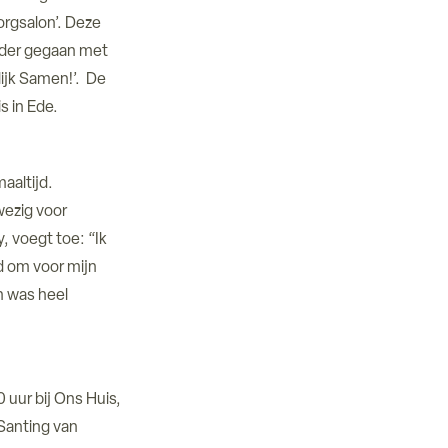
rgsalon’. Deze
rder gegaan met
ijk Samen!’. De
s in Ede.
aaltijd.
nwezig voor
y, voegt toe: “Ik
nd om voor mijn
n was heel
uur bij Ons Huis,
 Santing van