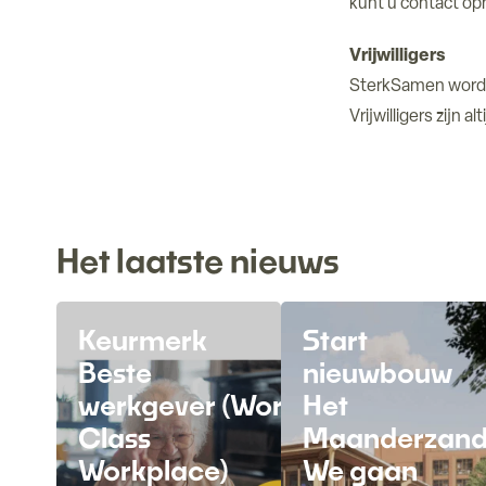
kunt u contact op
Vrijwilligers
SterkSamen wordt 
Vrijwilligers zijn
Het laatste nieuws
Keurmerk
Start
Beste
nieuwbouw
werkgever (Word-
Het
Class
Maanderzand
Workplace)
We gaan