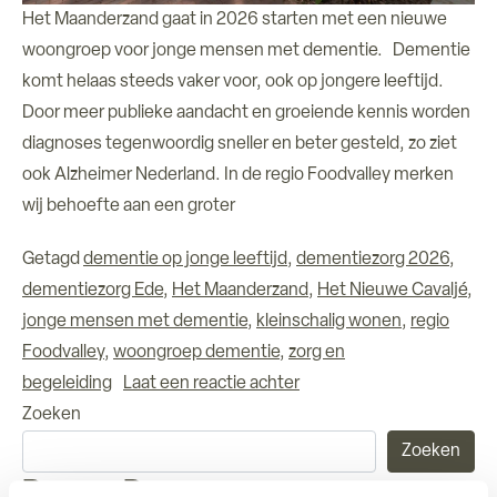
Het Maanderzand gaat in 2026 starten met een nieuwe
Over ons
woongroep voor jonge mensen met dementie. Dementie
komt helaas steeds vaker voor, ook op jongere leeftijd.
Verhuur ruimtes
Door meer publieke aandacht en groeiende kennis worden
diagnoses tegenwoordig sneller en beter gesteld, zo ziet
Contact
ook Alzheimer Nederland. In de regio Foodvalley merken
wij behoefte aan een groter
Getagd
dementie op jonge leeftijd
,
dementiezorg 2026
,
dementiezorg Ede
,
Het Maanderzand
,
Het Nieuwe Cavaljé
,
jonge mensen met dementie
,
kleinschalig wonen
,
regio
Foodvalley
,
woongroep dementie
,
zorg en
op Nieuwe woongroep vo
begeleiding
Laat een reactie achter
Zoeken
Zoeken
Recent Posts