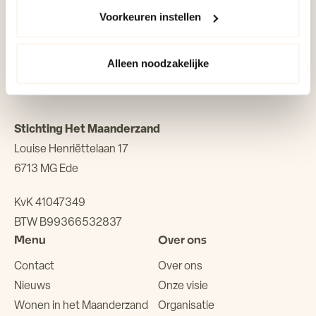
ieder moment wijzigen via onze cookie-instellingen. Meer
Voorkeuren instellen
informatie vind je in ons cookiebeleid en onze
0318 68 53 00
privacyverklaring.
Alleen noodzakelijke
info@maanderzand.nl
Stichting Het Maanderzand
Louise Henriëttelaan 17
6713 MG Ede
KvK 41047349
BTW B99366532837
Menu
Over ons
Contact
Over ons
Nieuws
Onze visie
Wonen in het Maanderzand
Organisatie