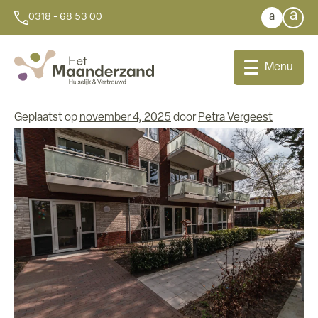
Tag:
regio Foodvalley
a
a
0318 - 68 53 00
Nieuwe woongroep voor jonge
Menu
mensen met dementie
Geplaatst op
november 4, 2025
door
Petra Vergeest
Bij u thuis
Dagbesteding
Aanleunwoningen
Wonen