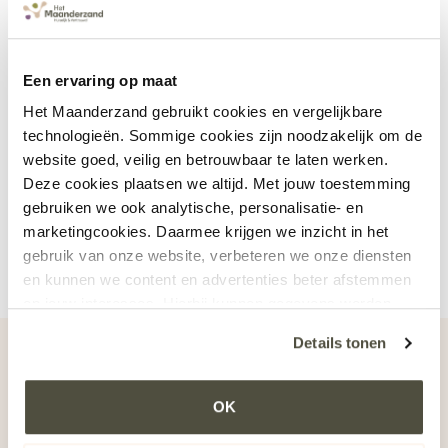
Het Maanderzand start een nieuwe groep voor zeven
jonge mensen met dementie
Een ervaring op maat
Parkinsonzorg op maat
Het Maanderzand gebruikt cookies en vergelijkbare
Specialistische wondzorg binnen Het Maanderzand
technologieën. Sommige cookies zijn noodzakelijk om de
Nieuwe woongroep voor jonge mensen met
website goed, veilig en betrouwbaar te laten werken.
dementie
Deze cookies plaatsen we altijd. Met jouw toestemming
gebruiken we ook analytische, personalisatie- en
Waarom thuiszorg bij Het Maanderzand anders voelt
marketingcookies. Daarmee krijgen we inzicht in het
Recent Comments
gebruik van onze website, verbeteren we onze diensten
en kunnen we content en advertenties beter afstemmen
op jouw interesses. Hierbij kunnen gegevens worden
Geen reacties om weer te geven.
gedeeld met externe partners.
Details tonen
Klik op ‘OK’ om alle cookies te accepteren. Kies ‘Alleen
noodzakelijk’ om alleen noodzakelijke cookies toe te
OK
staan. Via ‘Voorkeuren instellen’ kun je per categorie
kiezen welke cookies je accepteert. Je kunt je keuze op