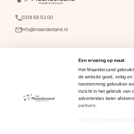
0318 68 53 00
info@maanderzand.nl
Stichting Het Maanderzand
Een ervaring op maat
Louise Henriëttelaan 17
Het Maanderzand gebruikt 
6713 MG Ede
de website goed, veilig en
toestemming gebruiken we 
KvK 41047349
inzicht in het gebruik va
BTW B99366532837
advertenties beter afstem
partners.
Klik op ‘OK’ om alle cooki
te staan. Via ‘Voorkeuren i