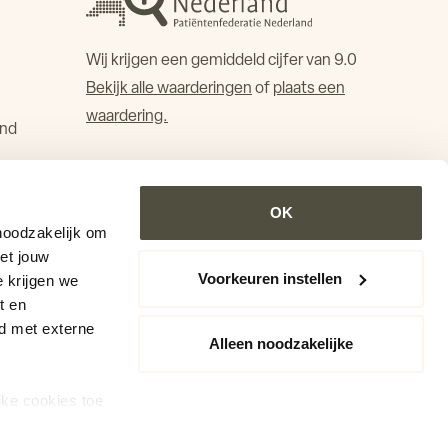
Wij krijgen een gemiddeld cijfer van 9.0
Bekijk alle waarderingen
of
plaats een
waardering.
and
OK
noodzakelijk om
Met jouw
Voorkeuren instellen
 krijgen we
t en
d met externe
Alleen noodzakelijke
jke cookies toe
. Je kunt je