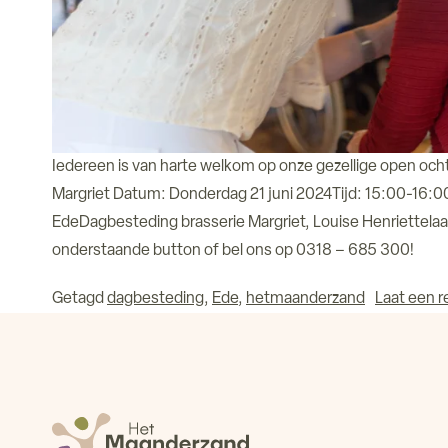
Iedereen is van harte welkom op onze gezellige open oc
Margriet Datum: Donderdag 21 juni 2024Tijd: 15:00-16:0
EdeDagbesteding brasserie Margriet, Louise Henriettela
onderstaande button of bel ons op 0318 – 685 300!
Getagd
dagbesteding
,
Ede
,
hetmaanderzand
Laat een r