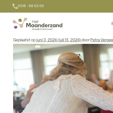
Tag:
dagbestedin
0318 - 68 53 00
Open middag dagbeste
Geplaatst op
juni 3, 2024
(juli 15, 2024)
door
Petra Vergee