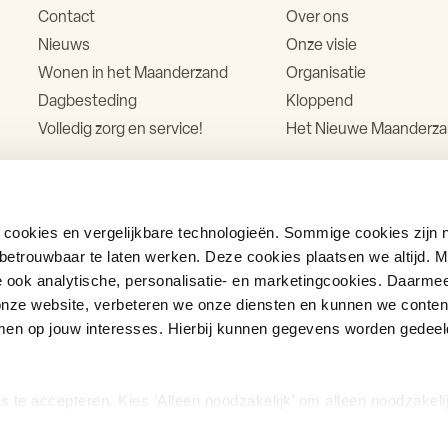
Contact
Over ons
Nieuws
Onze visie
Wonen in het Maanderzand
Organisatie
Dagbesteding
Kloppend
Volledig zorg en service!
Het Nieuwe Maanderz
cookies en vergelijkbare technologieën. Sommige cookies zijn 
 betrouwbaar te laten werken. Deze cookies plaatsen we altijd. 
ook analytische, personalisatie- en marketingcookies. Daarmee
n onze website, verbeteren we onze diensten en kunnen we conten
men op jouw interesses. Hierbij kunnen gegevens worden gedeel
es te accepteren. Kies ‘Alleen noodzakelijk’ om alleen noodzakeli
nstellen’ kun je per categorie kiezen welke cookies je accepteert