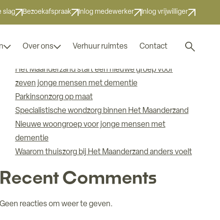
Zoeken
 slag
Bezoekafspraak
Inlog medewerker
Inlog vrijwilliger
Zoeken
Recent Posts
Zoek naar
n
Over ons
Verhuur ruimtes
Contact
Het Maanderzand start een nieuwe groep voor
zeven jonge mensen met dementie
Parkinsonzorg op maat
Specialistische wondzorg binnen Het Maanderzand
Nieuwe woongroep voor jonge mensen met
dementie
Waarom thuiszorg bij Het Maanderzand anders voelt
Recent Comments
Geen reacties om weer te geven.