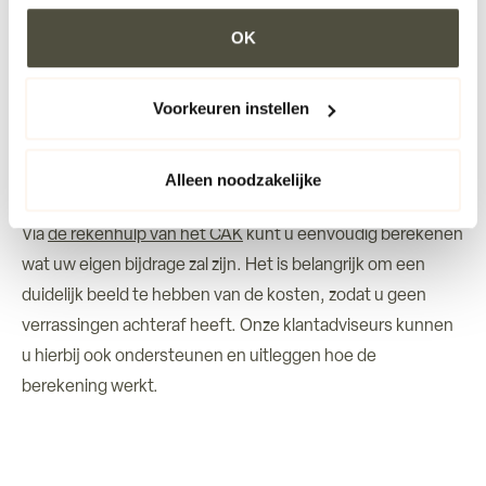
Klik op ‘OK’ om alle cookies te accepteren. Kies ‘Alleen
van het MPT afhankelijk van uw persoonlijke situatie. U
noodzakelijk’ om alleen noodzakelijke cookies toe te
OK
betaalt een eigen bijdrage aan het Centraal
staan. Via ‘Voorkeuren instellen’ kun je per categorie
Administratiekantoor (CAK). Deze bijdrage is afhankelijk
kiezen welke cookies je accepteert. Je kunt je keuze op
van uw inkomen, vermogen en de hoeveelheid zorg die u
ieder moment wijzigen via onze cookie-instellingen. Meer
Voorkeuren instellen
informatie vind je in ons cookiebeleid en onze
ontvangt.
privacyverklaring.
Alleen noodzakelijke
Bereken uw eigen bijdrage
Via
de rekenhulp van het CAK
kunt u eenvoudig berekenen
wat uw eigen bijdrage zal zijn. Het is belangrijk om een
duidelijk beeld te hebben van de kosten, zodat u geen
verrassingen achteraf heeft. Onze klantadviseurs kunnen
u hierbij ook ondersteunen en uitleggen hoe de
berekening werkt.