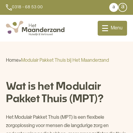
a
a
0318 - 68 53 00
Menu
Home
»
Modulair Pakket Thuis bij Het Maanderzand
Bij u thuis
Wat is het Modulair
Dagbesteding
Pakket Thuis (MPT)?
Aanleunwoningen
Het Modulair Pakket Thuis (MPT) is een flexibele
Wonen
zorgoplossing voor mensen die langdurige zorg en