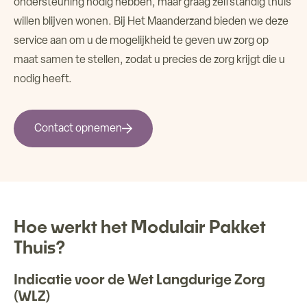
ondersteuning nodig hebben, maar graag zelfstandig thuis
Over ons
willen blijven wonen. Bij Het Maanderzand bieden we deze
service aan om u de mogelijkheid te geven uw zorg op
maat samen te stellen, zodat u precies de zorg krijgt die u
Verhuur ruimtes
nodig heeft.
Contact
Contact opnemen
Hoe werkt het Modulair Pakket
Thuis?
Indicatie voor de Wet Langdurige Zorg
(WLZ)