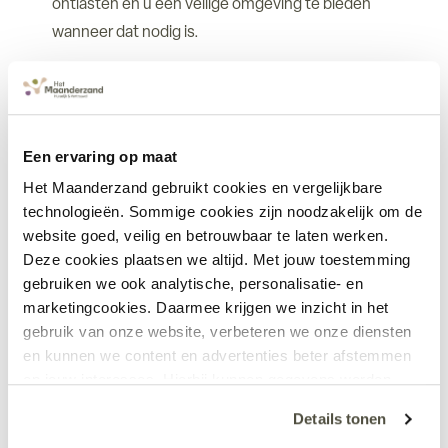
ontlasten en u een veilige omgeving te bieden
wanneer dat nodig is.
Onze klantadviseurs en wijkverpleegkundigen staan klaar
om u te helpen bij het kiezen van de juiste modules en bij
het samenstellen van een zorgpakket dat optimaal aansluit
Een ervaring op maat
bij uw situatie.
Het Maanderzand gebruikt cookies en vergelijkbare
technologieën. Sommige cookies zijn noodzakelijk om de
website goed, veilig en betrouwbaar te laten werken.
Deze cookies plaatsen we altijd. Met jouw toestemming
gebruiken we ook analytische, personalisatie- en
Wat betekent het Modulair Pakket
marketingcookies. Daarmee krijgen we inzicht in het
gebruik van onze website, verbeteren we onze diensten
Thuis voor uw eigen bijdrage?
en kunnen we content en advertenties beter afstemmen
op jouw interesses. Hierbij kunnen gegevens worden
Eigen bijdrage aan het CAK
gedeeld met externe partners.
Details tonen
Net als bij het Volledig Pakket Thuis (VPT) zijn de kosten