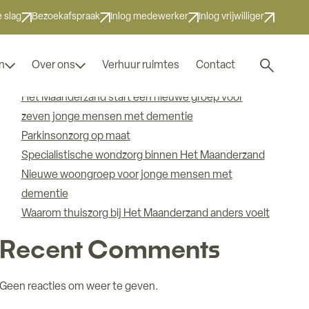
Zoeken
 slag
Bezoekafspraak
Inlog medewerker
Inlog vrijwilliger
Zoeken
Recent Posts
Zoek naar
n
Over ons
Verhuur ruimtes
Contact
Het Maanderzand start een nieuwe groep voor
zeven jonge mensen met dementie
Parkinsonzorg op maat
Specialistische wondzorg binnen Het Maanderzand
Nieuwe woongroep voor jonge mensen met
dementie
Waarom thuiszorg bij Het Maanderzand anders voelt
Recent Comments
Geen reacties om weer te geven.