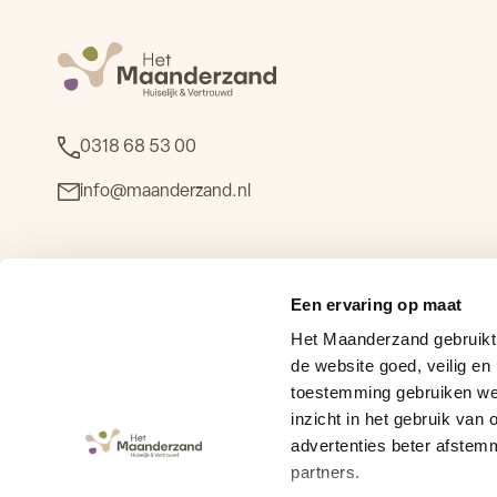
0318 68 53 00
info@maanderzand.nl
Stichting Het Maanderzand
Een ervaring op maat
Louise Henriëttelaan 17
Het Maanderzand gebruikt 
6713 MG Ede
de website goed, veilig en
toestemming gebruiken we 
KvK 41047349
inzicht in het gebruik va
BTW B99366532837
advertenties beter afstem
partners.