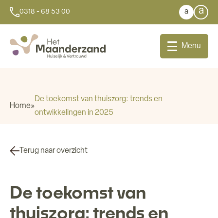
a
a
0318 - 68 53 00
Menu
De toekomst van thuiszorg: trends en
Home
»
ontwikkelingen in 2025
Bij u thuis
Dagbesteding
Terug naar overzicht
Aanleunwoningen
De toekomst van
Wonen
thuiszorg: trends en