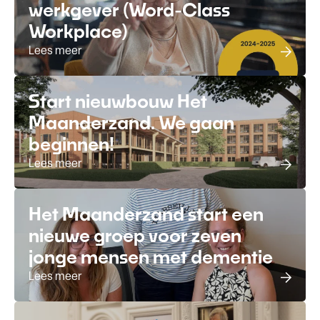
werkgever (Word-Class
Workplace)
Lees meer
Start nieuwbouw Het
Maanderzand. We gaan
beginnen!
Lees meer
Het Maanderzand start een
nieuwe groep voor zeven
jonge mensen met dementie
Lees meer