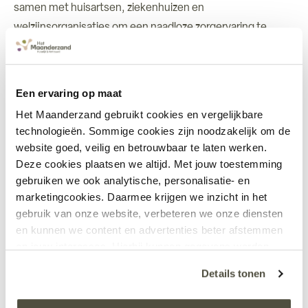
samen met huisartsen, ziekenhuizen en
welzijnsorganisaties om een naadloze zorgervaring te
bieden. Zorgcoördinatoren spelen een sleutelrol in het
stroomlijnen van zorgprocessen en zorgen ervoor dat
patiënten de juiste ondersteuning krijgen op het juiste
Een ervaring op maat
moment. Deze integrale aanpak bevordert niet alleen de
Het Maanderzand gebruikt cookies en vergelijkbare
continuïteit van zorg, maar maakt het ook mogelijk om
technologieën. Sommige cookies zijn noodzakelijk om de
efficiënter te werken en administratieve lasten te
website goed, veilig en betrouwbaar te laten werken.
verminderen. Samenwerking is de sleutel tot betere en
Deze cookies plaatsen we altijd. Met jouw toestemming
gebruiken we ook analytische, personalisatie- en
toekomstbestendige thuiszorg.
marketingcookies. Daarmee krijgen we inzicht in het
De toekomst van thuiszorg bij Het
gebruik van onze website, verbeteren we onze diensten
en kunnen we content en advertenties beter afstemmen
Maanderzand
op jouw interesses. Hierbij kunnen gegevens worden
gedeeld met externe partners.
De thuiszorg in 2025 wordt gekenmerkt door innovaties
Details tonen
die de patiënt centraal stellen. Bij Het Maanderzand zetten
Klik op ‘OK’ om alle cookies te accepteren. Kies ‘Alleen