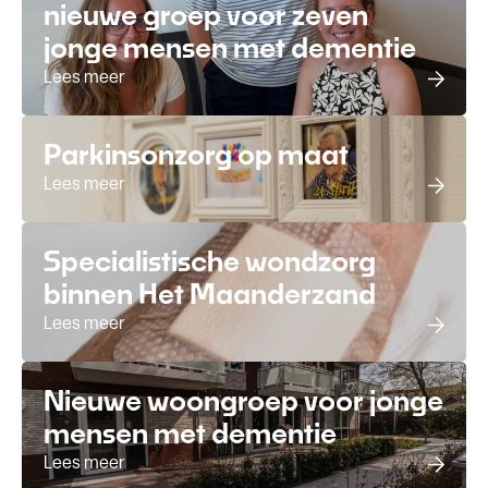
nieuwe groep voor zeven
jonge mensen met dementie
Lees meer
Parkinsonzorg op maat
Lees meer
Specialistische wondzorg
binnen Het Maanderzand
Lees meer
Nieuwe woongroep voor jonge
mensen met dementie
Lees meer