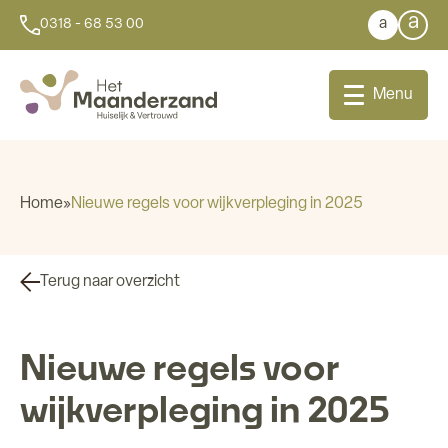
a
a
0318 - 68 53 00
Menu
Home
»
Nieuwe regels voor wijkverpleging in 2025
Bij u thuis
Terug naar overzicht
Dagbesteding
Nieuwe regels voor
Aanleunwoningen
wijkverpleging in 2025
Wonen