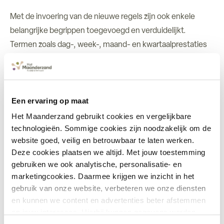
Met de invoering van de nieuwe regels zijn ook enkele
belangrijke begrippen toegevoegd en verduidelijkt.
Termen zoals dag-, week-, maand- en kwartaalprestaties
krijgen nu vaste definities binnen de regelgeving, waardoor
zorgaanbieders precies weten waar ze aan toe zijn bij het
declareren. Dit voorkomt niet alleen misverstanden, maar
Een ervaring op maat
maakt het proces voor iedereen een stuk eenvoudiger en
transparanter. Voor onze zorgverleners bij Het
Het Maanderzand gebruikt cookies en vergelijkbare
technologieën. Sommige cookies zijn noodzakelijk om de
Maanderzand betekent dit dat zij sneller en makkelijker hun
website goed, veilig en betrouwbaar te laten werken.
administratieve taken kunnen voltooien, waardoor er meer
Deze cookies plaatsen we altijd. Met jouw toestemming
tijd overblijft om zich volledig te richten op het verlenen
gebruiken we ook analytische, personalisatie- en
van kwalitatieve en persoonlijke zorg.
marketingcookies. Daarmee krijgen we inzicht in het
gebruik van onze website, verbeteren we onze diensten
Conclusie
en kunnen we content en advertenties beter afstemmen
op jouw interesses. Hierbij kunnen gegevens worden
Met de nieuwe regels voor wijkverpleging kan Het