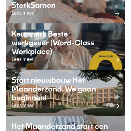
SterkSamen
Lees meer
Keurmerk Beste
werkgever (Word-Class
Workplace)
Lees meer
Start nieuwbouw Het
Maanderzand. We gaan
beginnen!
Lees meer
Het Maanderzand start een