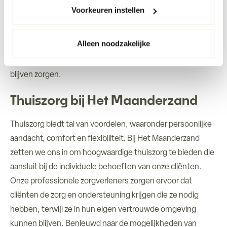
Thuiszorgdiensten van Het Maanderzand kunnen
ieder moment wijzigen via onze cookie-instellingen. Meer
Voorkeuren instellen
mantelzorgers ontlasten door hen tijd en ruimte te geven
informatie vind je in ons cookiebeleid en onze
om voor zichzelf te zorgen. Dit kan helpen om
privacyverklaring.
Alleen noodzakelijke
overbelasting en stress te voorkomen, waardoor
mantelzorgers beter in staat zijn om voor hun dierbaren te
blijven zorgen.
Thuiszorg bij Het Maanderzand
Thuiszorg biedt tal van voordelen, waaronder persoonlijke
aandacht, comfort en flexibiliteit. Bij Het Maanderzand
zetten we ons in om hoogwaardige thuiszorg te bieden die
aansluit bij de individuele behoeften van onze cliënten.
Onze professionele zorgverleners zorgen ervoor dat
cliënten de zorg en ondersteuning krijgen die ze nodig
hebben, terwijl ze in hun eigen vertrouwde omgeving
kunnen blijven. Benieuwd naar de mogelijkheden van