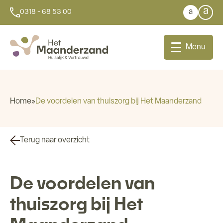
a
a
0318 - 68 53 00
Menu
Home
»
De voordelen van thuiszorg bij Het Maanderzand
Bij u thuis
Terug naar overzicht
Dagbesteding
De voordelen van
Aanleunwoningen
thuiszorg bij Het
Wonen