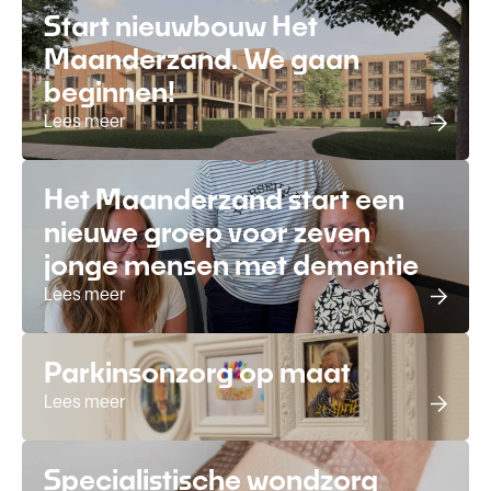
Start nieuwbouw Het
Maanderzand. We gaan
beginnen!
Lees meer
Het Maanderzand start een
nieuwe groep voor zeven
jonge mensen met dementie
Lees meer
Parkinsonzorg op maat
Lees meer
Specialistische wondzorg