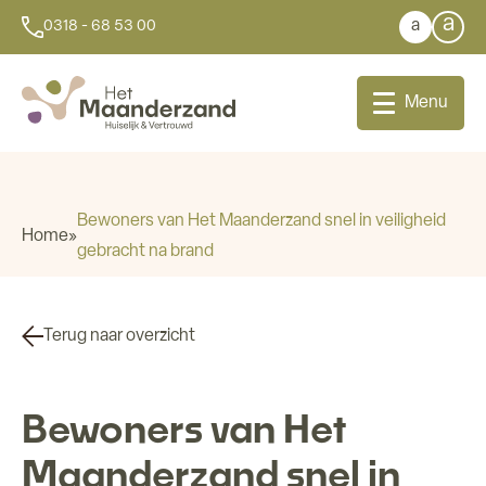
a
a
0318 - 68 53 00
Menu
Bewoners van Het Maanderzand snel in veiligheid
Home
»
gebracht na brand
Bij u thuis
Dagbesteding
Terug naar overzicht
Aanleunwoningen
Bewoners van Het
Wonen
Maanderzand snel in