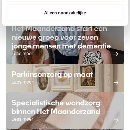
informatie vind je in ons cookiebeleid en onze
privacyverklaring.
Lees meer
Alleen noodzakelijke
Het Maanderzand start een
nieuwe groep voor zeven
jonge mensen met dementie
Lees meer
Parkinsonzorg op maat
Lees meer
Specialistische wondzorg
binnen Het Maanderzand
Lees meer