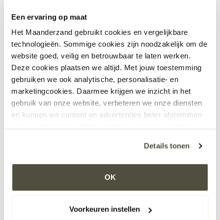
Een ervaring op maat
Het laatste nieuws
Het Maanderzand gebruikt cookies en vergelijkbare
Bekijk alle nieuwsberichten
technologieën. Sommige cookies zijn noodzakelijk om de
website goed, veilig en betrouwbaar te laten werken.
SterkSamen
Deze cookies plaatsen we altijd. Met jouw toestemming
Lees meer
gebruiken we ook analytische, personalisatie- en
marketingcookies. Daarmee krijgen we inzicht in het
gebruik van onze website, verbeteren we onze diensten
Keurmerk Beste
en kunnen we content en advertenties beter afstemmen
werkgever (Word-Class
op jouw interesses. Hierbij kunnen gegevens worden
gedeeld met externe partners.
Workplace)
Details tonen
Lees meer
Klik op ‘OK’ om alle cookies te accepteren. Kies ‘Alleen
noodzakelijk’ om alleen noodzakelijke cookies toe te
OK
staan. Via ‘Voorkeuren instellen’ kun je per categorie
Start nieuwbouw Het
kiezen welke cookies je accepteert. Je kunt je keuze op
Maanderzand. We gaan
ieder moment wijzigen via onze cookie-instellingen. Meer
Voorkeuren instellen
beginnen!