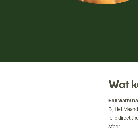
Wat k
Een warm b
Bij Het Maan
je je direct t
sfeer.