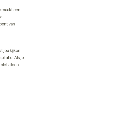
Je maakt een
De
n bent van
t jou kijken
piratie! Als je
niet alleen