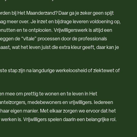
orden bij Het Maanderzand? Daar ga je zeker geen spijt
graag meer over. Je inzet en bijdrage leveren voldoening op,
utten en te ontplooien. Vrijwilligerswerk is altijd een
 zeggen de “vitale” processen door de professionals
ast, wat het leven juist die extra kleur geeft, daar kan je
rste stap zijn na langdurige werkeloosheid of ziektewet of
n mee om prettig te wonen en te leven in Het
elzorgers, medebewoners en vrijwilligers. Iedereen
f haar eigen manier. Met elkaar zorgen we ervoor dat het
erken is. Vrijwilligers spelen daarin een belangrijke rol.