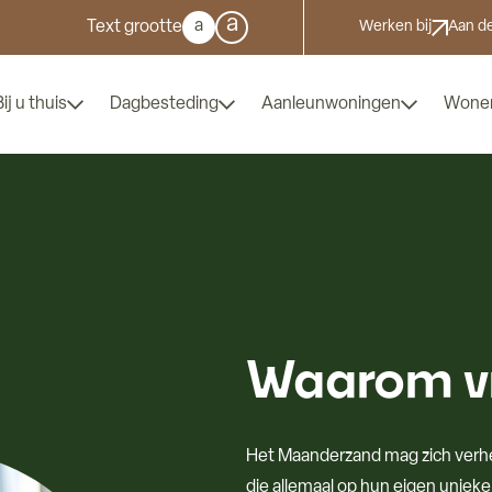
a
a
Text grootte
Werken bij
Aan de
Bij u thuis
Dagbesteding
Aanleunwoningen
Wone
Waarom vr
Het Maanderzand
mag zich verhe
die allemaal op hun eigen uniek