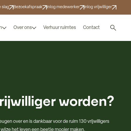
 slag
Bezoekafspraak
Inlog medewerker
Inlog vrijwilliger
Zoek naar
n
Over ons
Verhuur ruimtes
Contact
ijwilliger worden?
ugen over en is dankbaar voor de ruim 130 vrijwilligers
e wijze het leven een beetje mooier maken.