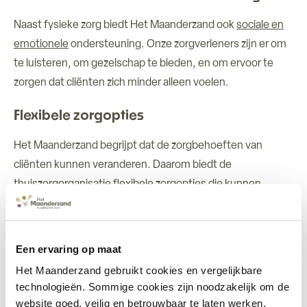
Naast fysieke zorg biedt Het Maanderzand ook
sociale en
emotionele
ondersteuning. Onze zorgverleners zijn er om
te luisteren, om gezelschap te bieden, en om ervoor te
zorgen dat cliënten zich minder alleen voelen.
Flexibele zorgopties
Het Maanderzand begrijpt dat de zorgbehoeften van
cliënten kunnen veranderen. Daarom biedt de
thuiszorgorganisatie flexibele zorgopties die kunnen
worden aangepast aan de behoeften van de cliënt. Of het
nu gaat om een paar uur zorg per week of dagelijkse
intensieve ondersteuning, Het Maanderzand past de zorg
Een ervaring op maat
aan op maat van de situatie.
Het Maanderzand gebruikt cookies en vergelijkbare
technologieën. Sommige cookies zijn noodzakelijk om de
Ondersteuning voor mantelzorgers
website goed, veilig en betrouwbaar te laten werken.