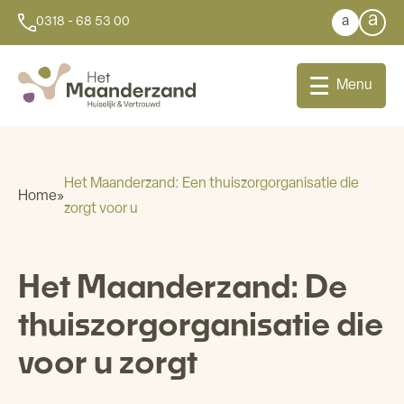
a
a
0318 - 68 53 00
Menu
Het Maanderzand: Een thuiszorgorganisatie die
Home
»
zorgt voor u
Bij u thuis
Dagbesteding
Het Maanderzand: De
thuiszorgorganisatie die
Aanleunwoningen
voor u zorgt
Wonen