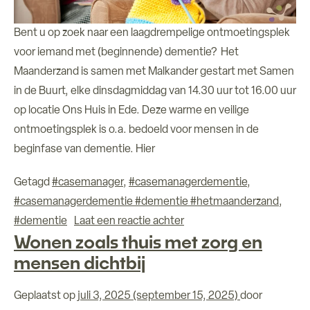
Bent u op zoek naar een laagdrempelige ontmoetingsplek
voor iemand met (beginnende) dementie? Het
Maanderzand is samen met Malkander gestart met Samen
in de Buurt, elke dinsdagmiddag van 14.30 uur tot 16.00 uur
op locatie Ons Huis in Ede. Deze warme en veilige
ontmoetingsplek is o.a. bedoeld voor mensen in de
beginfase van dementie. Hier
Getagd
#casemanager
,
#casemanagerdementie
,
#casemanagerdementie #dementie #hetmaanderzand
,
op Samen in de Buurt – 
#dementie
Laat een reactie achter
Wonen zoals thuis met zorg en
mensen dichtbij
Geplaatst op
juli 3, 2025
(september 15, 2025)
door