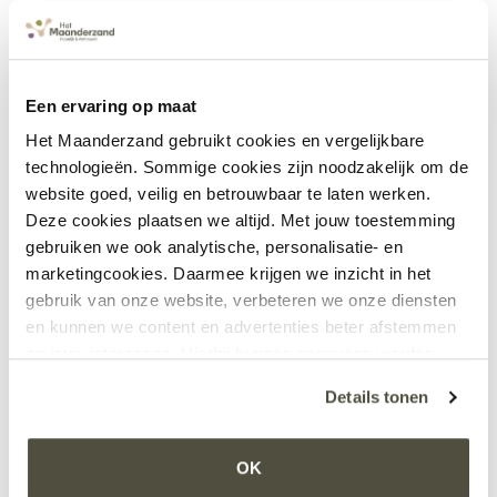
Een ervaring op maat
Het Maanderzand gebruikt cookies en vergelijkbare
Ede, september 2025 – Op vrijdag 19 september (in de
technologieën. Sommige cookies zijn noodzakelijk om de
Week van de Dementie) viert Het Maanderzand samen
website goed, veilig en betrouwbaar te laten werken.
met Malkander en de Gemeente Ede feestelijk de opening
Deze cookies plaatsen we altijd. Met jouw toestemming
van drie nieuwe initiatieven die bijdragen aan welzijn,
gebruiken we ook analytische, personalisatie- en
ontmoeting en verbinding in Ede centraal: Het Vergeet-
marketingcookies. Daarmee krijgen we inzicht in het
gebruik van onze website, verbeteren we onze diensten
mij-niet-pad – drie veilige routes rondom Het
en kunnen we content en advertenties beter afstemmen
Maanderzand, gemarkeerd met herkenbare blauwe
op jouw interesses. Hierbij kunnen gegevens worden
vergeet-mij-niet-tegels.
gedeeld met externe partners.
Details tonen
Getagd
#casemanager
,
#casemanagerdementie
,
Klik op ‘OK’ om alle cookies te accepteren. Kies ‘Alleen
Dementievriendelijkebuurt
,
gemeenteede
,
noodzakelijk’ om alleen noodzakelijke cookies toe te
OK
hetmaanderzand
,
malkander
,
vergeetmijnietpad
Laat een
staan. Via ‘Voorkeuren instellen’ kun je per categorie