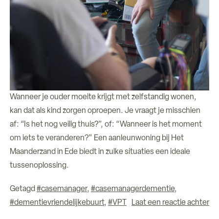
Wanneer je ouder moeite krijgt met zelfstandig wonen,
kan dat als kind zorgen oproepen. Je vraagt je misschien
af: “Is het nog veilig thuis?”, of: “Wanneer is het moment
om iets te veranderen?” Een aanleunwoning bij Het
Maanderzand in Ede biedt in zulke situaties een ideale
tussenoplossing.
Getagd
#casemanager
,
#casemanagerdementie
,
#dementievriendelijkebuurt
,
#VPT
Laat een reactie achter
op Wonen zoals thuis met zorg en mensen dichtbij