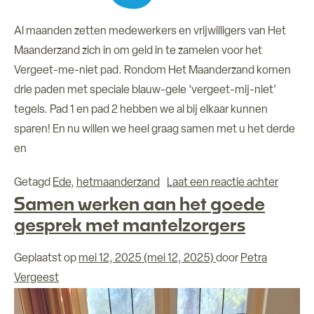
Al maanden zetten medewerkers en vrijwilligers van Het
Maanderzand zich in om geld in te zamelen voor het
Vergeet-me-niet pad. Rondom Het Maanderzand komen
drie paden met speciale blauw-gele ‘vergeet-mij-niet’
tegels. Pad 1 en pad 2 hebben we al bij elkaar kunnen
sparen! En nu willen we heel graag samen met u het derde
en
op Steu
Getagd
Ede
,
hetmaanderzand
Laat een reactie achter
Samen werken aan het goede
gesprek met mantelzorgers
Geplaatst op
mei 12, 2025
(mei 12, 2025)
door
Petra
Vergeest