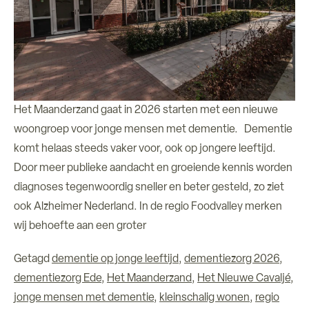
Het Maanderzand gaat in 2026 starten met een nieuwe
woongroep voor jonge mensen met dementie. Dementie
komt helaas steeds vaker voor, ook op jongere leeftijd.
Door meer publieke aandacht en groeiende kennis worden
diagnoses tegenwoordig sneller en beter gesteld, zo ziet
ook Alzheimer Nederland. In de regio Foodvalley merken
wij behoefte aan een groter
Getagd
dementie op jonge leeftijd
,
dementiezorg 2026
,
dementiezorg Ede
,
Het Maanderzand
,
Het Nieuwe Cavaljé
,
jonge mensen met dementie
,
kleinschalig wonen
,
regio