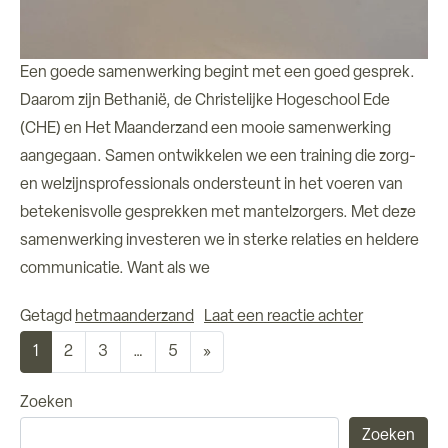
Een goede samenwerking begint met een goed gesprek.
Daarom zijn Bethanië, de Christelijke Hogeschool Ede
(CHE) en Het Maanderzand een mooie samenwerking
aangegaan. Samen ontwikkelen we een training die zorg-
en welzijnsprofessionals ondersteunt in het voeren van
betekenisvolle gesprekken met mantelzorgers. Met deze
samenwerking investeren we in sterke relaties en heldere
communicatie. Want als we
op Samen we
Getagd
hetmaanderzand
Laat een reactie achter
Berichten navigatie
1
2
3
…
5
»
Zoeken
Zoeken