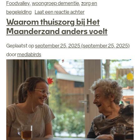
Foodvalley
,
woongroep dementie
,
zorg en
op Nieuwe woongroep vo
begeleiding
Laat een reactie achter
Waarom thuiszorg bij Het
Maanderzand anders voelt
Geplaatst op
september 25, 2025
(september 25, 2025)
door
mediabirds